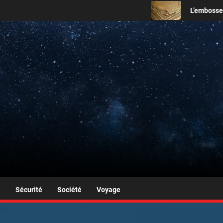
L’embosseur personnel : l’acce
ues
é
Sécurité
Société
Voyage