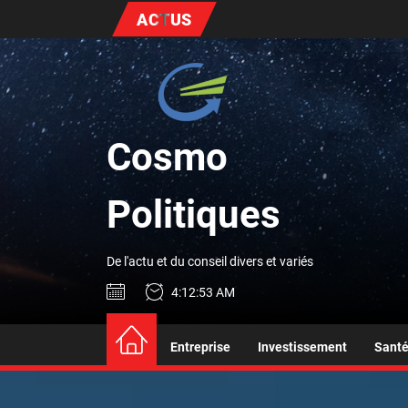
Skip
ACTUS
to
the
Cosmo
content
Politiq
Cosmo
Politiques
De l'actu et du conseil divers et variés
4:12:55 AM
Entreprise
Investissement
Sant