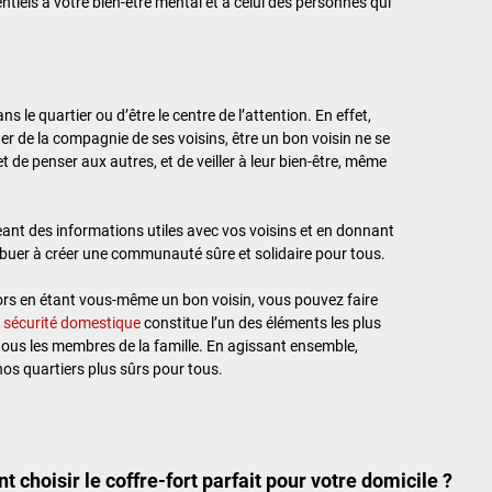
ntiels à votre bien-être mental et à celui des personnes qui
s le quartier ou d’être le centre de l’attention. En effet,
er de la compagnie de ses voisins, être un bon voisin ne se
et de penser aux autres, et de veiller à leur bien-être, même
eant des informations utiles avec vos voisins et en donnant
buer à créer une communauté sûre et solidaire pour tous.
ors en étant vous-même un bon voisin, vous pouvez faire
a sécurité domestique
constitue l’un des éléments les plus
 tous les membres de la famille. En agissant ensemble,
os quartiers plus sûrs pour tous.
choisir le coffre-fort parfait pour votre domicile ?