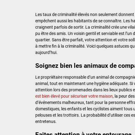
Les taux de criminalité élevés non seulement donnent 
empêchent aussi les habitants de se connaître. Les h
craignent parfois de sortir. La criminalité crée une vi
pu être des amis. Un voisin gentil et serviable est l’un
quartier. Sans être parfait, votre attention et votre so
à mettre fin à la criminalité. Voici quelques astuces 
aujourd’hui.
Soignez bien les animaux de comp
Le propriétaire responsable d’un animal de compagnie fo
animal, tout en maintenant une hygiène adéquate. Si 
attention lors des promenades dans les lieux publics 
est bien élevé pour sécuriser votre maison
, la peur de
d’événements malheureux, tant pour la personne effra
domestiques, les enfants et les cyclistes aiment tous 
pelouses et les trottoirs. La probabilité d’utiliser ces
entretenus.
Faites attention à votre entourage