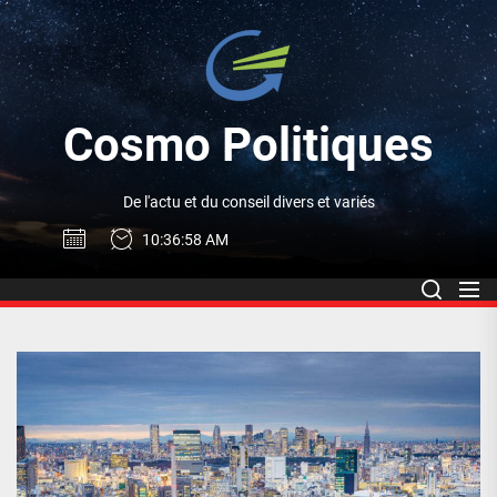
Skip
to
Cosm
the
content
Politi
Cosmo Politiques
De l'actu et du conseil divers et variés
10:36:58 AM